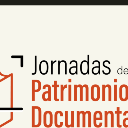
PREPARAR LA VISITA
ACTIVIDADES
█
EL MUSEO
COLECCIONES
DIDÁCTICA
ESPAÑOL