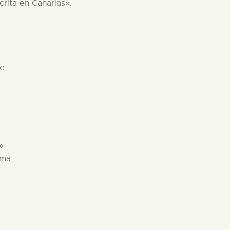
rita en Canarias».
e.
».
lma.