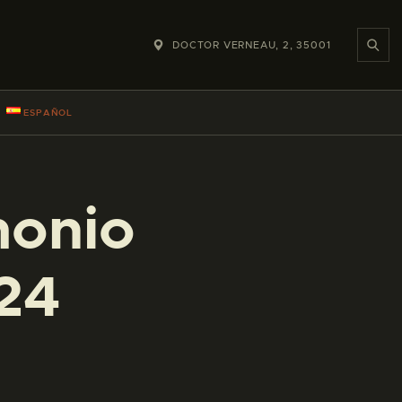
DOCTOR VERNEAU, 2, 35001
ESPAÑOL
monio
24