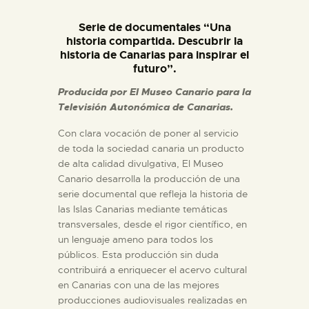
DIDÁCTICA
Serie de documentales “Una
historia compartida. Descubrir la
ESPAÑOL
historia de Canarias para inspirar el
futuro”.
PREPARAR LA VISITA
Producida por El Museo Canario para la
Televisión Autonómica de Canarias.
ACTIVIDADES
Con clara vocación de poner al servicio
de toda la sociedad canaria un producto
de alta calidad divulgativa, El Museo
█
Canario desarrolla la producción de una
serie documental que refleja la historia de
EL MUSEO
las Islas Canarias mediante temáticas
transversales, desde el rigor científico, en
un lenguaje ameno para todos los
COLECCIONES
públicos. Esta producción sin duda
contribuirá a enriquecer el acervo cultural
en Canarias con una de las mejores
DIDÁCTICA
producciones audiovisuales realizadas en