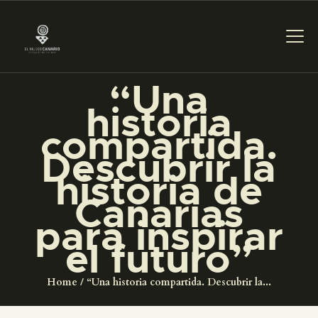
“Una
PREPARAR LA VISITA
historia
compartida.
ACTIVIDADES
Descubrir la
historia de
█
Canarias
para inspirar
EL MUSEO
el futuro”
COLECCIONES
Home
“Una historia compartida. Descubrir la...