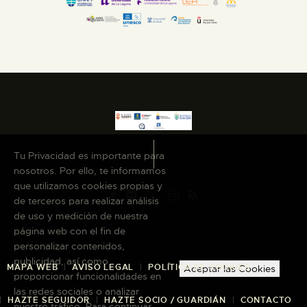
Tu Privacidad es importante para
nosotros. Por ello, te informamos
que utilizamos cookies propias y
de terceros para realizar análisis
de uso y medición de nuestra
página web con el fin de
personalizar contenidos,
publicidad, así como
MAPA WEB
AVISO LEGAL
POLÍTICA DE COOKIES
Aceptar las Cookies
proporcionar funcionalidades en
las redes sociales o analizar
HAZTE SEGUIDOR
HAZTE SOCIO / GUARDIÁN
CONTACTO
nuestro tráfico. Para continuar