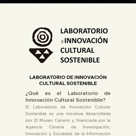
DIDÁCTICA
ESPAÑOL
PREPARAR LA VISITA
ACTIVIDADES
█
LABORATORIO DE INNOVACIÓN
CULTURAL SOSTENIBLE
EL MUSEO
¿Qué es el Laboratorio de
Innovación Cultural Sostenible?
El Laboratorio de Innovación Culturar
COLECCIONES
Sostenible es una iniciativa desarrollada
por El Museo Canario y financiada por la
DIDÁCTICA
Agencia Canaria de Investigación,
Innovación y Sociedad de la Información