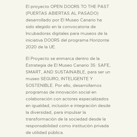
DIDÁCTICA
El proyecto OPEN DOORS TO THE PAST
(PUERTAS ABIERTAS AL PASADO)
ESPAÑOL
desarrollado por El Museo Canario ha
sido elegido en la convocatoria de
Incubadoras digitales para museos de la
PREPARAR LA VISITA
iniciativa DOORS del programa Horizonte
2020 de la UE.
ACTIVIDADES
El Proyecto se enmarca dentro de la
Estrategia de El Museo Canario 3S: SAFE,
SMART, AND SUSTAINABLE, para ser un
█
museo SEGURO, INTELIGENTE Y
SOSTENIBLE. Por ello, desarrollamos
EL MUSEO
programas de innovación social en
colaboración con actores especializados
en igualdad, inclusión e integración desde
COLECCIONES
la diversidad, para impulsar la
transformación de la sociedad desde la
responsabilidad como institución privada
DIDÁCTICA
de utilidad pública.