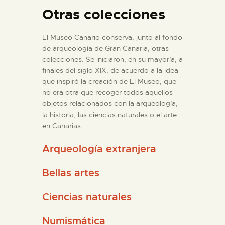
DIDÁCTICA
Otras colecciones
ESPAÑOL
El Museo Canario conserva, junto al fondo
de arqueología de Gran Canaria, otras
colecciones. Se iniciaron, en su mayoría, a
PREPARAR LA VISITA
finales del siglo XIX, de acuerdo a la idea
que inspiró la creación de El Museo, que
ACTIVIDADES
no era otra que recoger todos aquellos
objetos relacionados con la arqueología,
la historia, las ciencias naturales o el arte
█
en Canarias.
Arqueología extranjera
EL MUSEO
Bellas artes
COLECCIONES
Ciencias naturales
DIDÁCTICA
Numismática