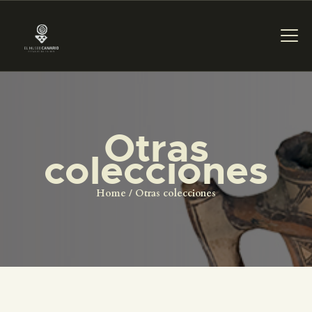
PREPARAR LA VISITA
Otras
ACTIVIDADES
colecciones
█
Home
Otras colecciones
EL MUSEO
COLECCIONES