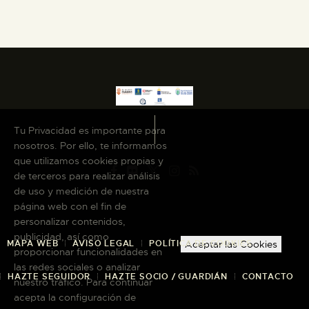
ESPAÑOL
Tu Privacidad es importante para
nosotros. Por ello, te informamos
que utilizamos cookies propias y
de terceros para realizar análisis
de uso y medición de nuestra
página web con el fin de
personalizar contenidos,
publicidad, así como
Aceptar las Cookies
MAPA WEB
AVISO LEGAL
POLÍTICA DE COOKIES
proporcionar funcionalidades en
las redes sociales o analizar
HAZTE SEGUIDOR
HAZTE SOCIO / GUARDIÁN
CONTACTO
nuestro tráfico. Para continuar
acepta la configuración de