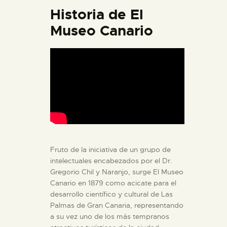
DIDÁCTICA
Historia de El
Museo Canario
ESPAÑOL
PREPARAR LA VISITA
ACTIVIDADES
█
Fruto de la iniciativa de un grupo de
EL MUSEO
intelectuales encabezados por el Dr.
Gregorio Chil y Naranjo, surge El Museo
COLECCIONES
Canario en 1879 como acicate para el
desarrollo científico y cultural de Las
Palmas de Gran Canaria, representando
DIDÁCTICA
a su vez uno de los más tempranos