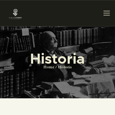
PREPARAR LA VISITA
Historia
ACTIVIDADES
Home
Historia
█
EL MUSEO
COLECCIONES