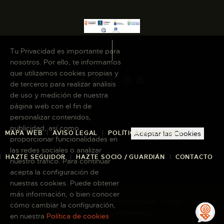
Tu Privacidad es importante para
nosotros. Por ello, te informamos
que utilizamos cookies propias y
de terceros para realizar análisis
de uso y medición de nuestra
página web con el fin de
personalizar contenidos,
publicidad, así como
Aceptar las Cookies
MAPA WEB
AVISO LEGAL
POLÍTICA DE COOKIES
proporcionar funcionalidades en
las redes sociales o analizar
HAZTE SEGUIDOR
HAZTE SOCIO / GUARDIÁN
CONTACTO
nuestro tráfico. Para continuar
acepta la configuración de
nuestras cookies. Puede obtener
más información, o bien conocer
Copyright © 2026 El Museo Canario · Todos
cómo cambiar la configuración,
los derechos reservados
en nuestra
Política de cookies