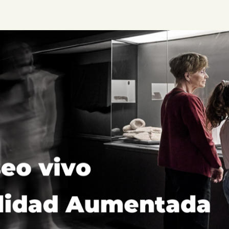
PREPARAR LA VISITA
ACTIVIDADES
█
EL MUSEO
COLECCIONES
DIDÁCTICA
ESPAÑOL