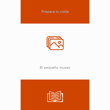
Prepara tu visita
THE MUSEUM
EXHIBITION AND
COLLECTIONS
CENTRO DE
DOCUMENTACIÓN
El pequeño museo
SERVICES
ENGLISH