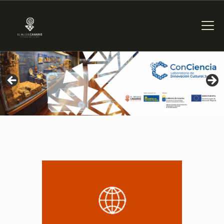
THE MUSEUM
EXHIBITION AND
COLLECTIONS
CENTRO DE
DOCUMENTACIÓN
SERVICES
ENGLISH