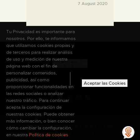
7 August 2020
Tu Privacidad es importante para
nosotros. Por ello, te informamos
que utilizamos cookies propias y
de terceros para realizar análisis
de uso y medición de nuestra
página web con el fin de
personalizar contenidos,
publicidad, así como
Aceptar las Cookies
proporcionar funcionalidades en
las redes sociales o analizar
nuestro tráfico. Para continuar
acepta la configuración de
nuestras cookies. Puede obtener
más información, o bien conocer
Copyright © 2026 El Museo Canario · Todos
cómo cambiar la configuración,
los derechos reservados
en nuestra
Política de cookies