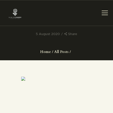
5 August 2020
Share
THE MUSEUM
Home
All Posts
EXHIBITION AND
COLLECTIONS
CENTRO DE
DOCUMENTACIÓN
SERVICES
ENGLISH