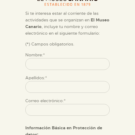
DIDÁCTICA
Si te interesa estar al corriente de las
ESPAÑOL
actividades que se organizan en
El Museo
Canario
, incluye tu nombre y correo
electrónico en el siguiente formulario:
PREPARAR LA VISITA
(
*
) Campos obligatorios.
ACTIVIDADES
Nombre:*
█
Apellidos:*
EL MUSEO
Correo electrónico:*
COLECCIONES
DIDÁCTICA
Información Básica en Protección de
datos: