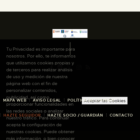
Tu Privacidad es importante para
nosotros. Por ello, te informamos
que utilizamos cookies propias y
de terceros para realizar análisis
de uso y medición de nuestra
página web con el fin de
personalizar contenidos,
publicidad, así como
MAPA WEB
AVISO LEGAL
POLÍTICA DE COOKIES
Aceptar las Cookies
proporcionar funcionalidades en
las redes sociales o analizar
HAZTE SEGUIDOR
HAZTE SOCIO / GUARDIÁN
CONTACTO
nuestro tráfico. Para continuar
acepta la configuración de
nuestras cookies. Puede obtener
más información, o bien conocer