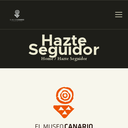
Hazte
PREPARAR LA VISITA
Seguidor
Home
Hazte Seguidor
ACTIVIDADES
█
EL MUSEO
COLECCIONES