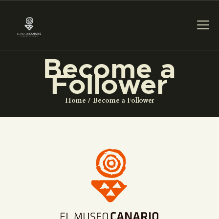
Become a
THE MUSEUM
Follower
Home
Become a Follower
EXHIBITION AND
COLLECTIONS
CENTRO DE
DOCUMENTACIÓN
SERVICES
ENGLISH