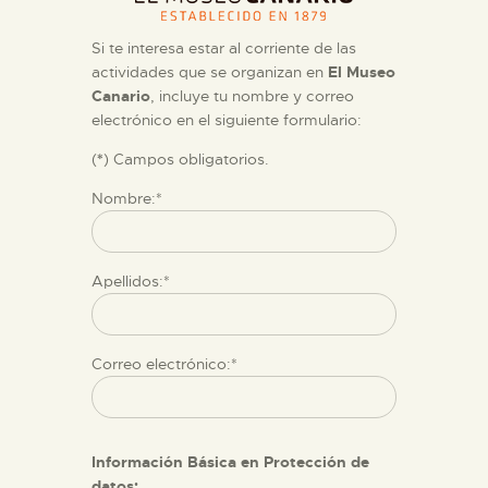
Si te interesa estar al corriente de las
THE MUSEUM
actividades que se organizan en
El Museo
Canario
, incluye tu nombre y correo
electrónico en el siguiente formulario:
EXHIBITION AND
COLLECTIONS
(
*
) Campos obligatorios.
Nombre:*
CENTRO DE
DOCUMENTACIÓN
Apellidos:*
SERVICES
Correo electrónico:*
ENGLISH
Información Básica en Protección de
datos: