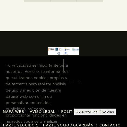
ESPAÑOL
Tu Privacidad es importante para
nosotros. Por ello, te informamos
que utilizamos cookies propias y
de terceros para realizar análisis
de uso y medición de nuestra
página web con el fin de
personalizar contenidos,
publicidad, así como
MAPA WEB
AVISO LEGAL
POLÍTICA DE COOKIES
Aceptar las Cookies
proporcionar funcionalidades en
las redes sociales o analizar
HAZTE SEGUIDOR
HAZTE SOCIO / GUARDIÁN
CONTACTO