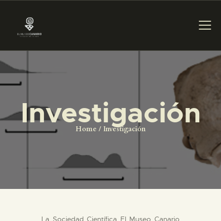
PREPARAR LA VISITA
Investigación
ACTIVIDADES
Home
Investigación
█
EL MUSEO
COLECCIONES
La Sociedad Científica El Museo Canario