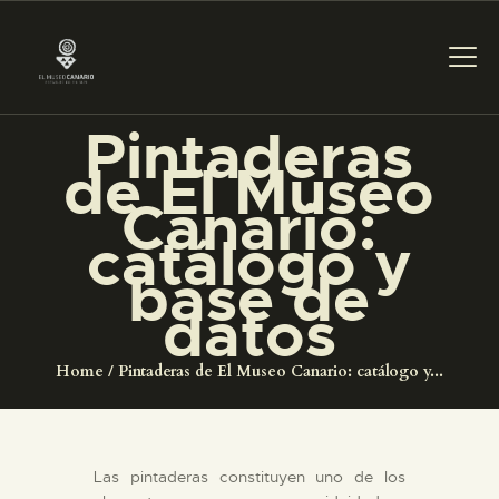
Pintaderas
PREPARAR LA VISITA
de El Museo
Canario:
ACTIVIDADES
catálogo y
base de
█
datos
EL MUSEO
Home
Pintaderas de El Museo Canario: catálogo y...
COLECCIONES
Las pintaderas constituyen uno de los