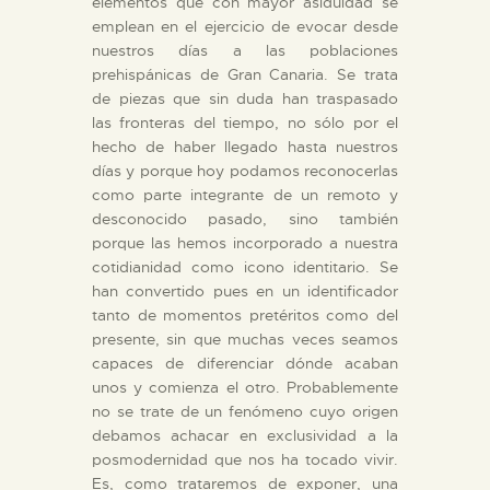
DIDÁCTICA
elementos que con mayor asiduidad se
emplean en el ejercicio de evocar desde
nuestros días a las poblaciones
ESPAÑOL
prehispánicas de Gran Canaria. Se trata
de piezas que sin duda han traspasado
las fronteras del tiempo, no sólo por el
PREPARAR LA VISITA
hecho de haber llegado hasta nuestros
días y porque hoy podamos reconocerlas
como parte integrante de un remoto y
ACTIVIDADES
desconocido pasado, sino también
porque las hemos incorporado a nuestra
█
cotidianidad como icono identitario. Se
han convertido pues en un identificador
tanto de momentos pretéritos como del
EL MUSEO
presente, sin que muchas veces seamos
capaces de diferenciar dónde acaban
unos y comienza el otro. Probablemente
COLECCIONES
no se trate de un fenómeno cuyo origen
debamos achacar en exclusividad a la
DIDÁCTICA
posmodernidad que nos ha tocado vivir.
Es, como trataremos de exponer, una