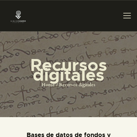
PREPARAR LA VISITA
Recursos
ACTIVIDADES
digitales
█
Home
Recursos digitales
EL MUSEO
COLECCIONES
Bases de datos de fondos y