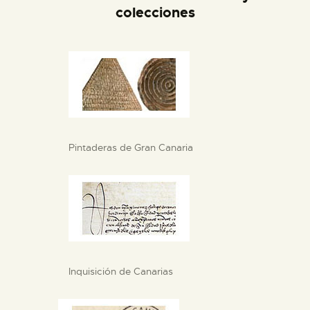
DIDÁCTICA
colecciones
ESPAÑOL
PREPARAR LA VISITA
ACTIVIDADES
Pintaderas de Gran Canaria
█
EL MUSEO
COLECCIONES
Inquisición de Canarias
DIDÁCTICA