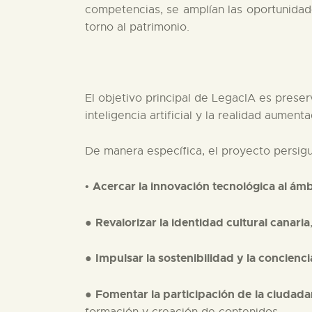
competencias, se amplían las oportunidade
torno al patrimonio.
El objetivo principal de LegacIA es preser
inteligencia artificial y la realidad aumen
De manera específica, el proyecto persig
Acercar la innovación tecnológica al ámb
•
Revalorizar la identidad cultural canaria
●
Impulsar la sostenibilidad y la concienc
●
Fomentar la participación de la ciudada
●
formación y creación de contenidos.