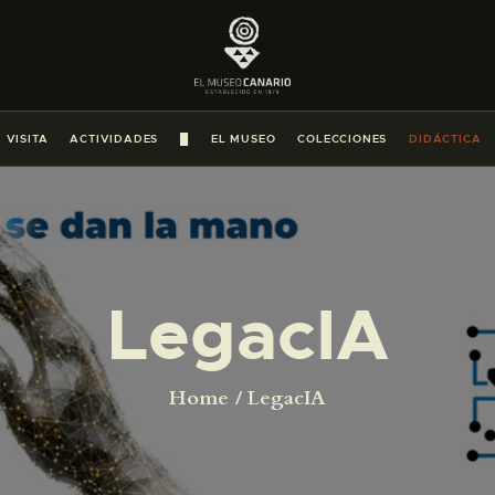
PREPARAR LA VISITA
ACTIVIDADES
 VISITA
ACTIVIDADES
█
EL MUSEO
COLECCIONES
DIDÁCTICA
█
EL MUSEO
LegacIA
COLECCIONES
DIDÁCTICA
Home
LegacIA
ESPAÑOL