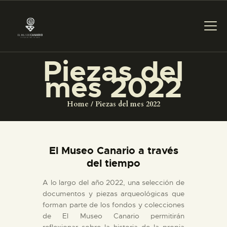
Piezas del
PREPARAR LA VISITA
mes 2022
Home
Piezas del mes 2022
ACTIVIDADES
█
El Museo Canario a través
del tiempo
EL MUSEO
A lo largo del año 2022, una selección de
documentos y piezas arqueológicas que
COLECCIONES
forman parte de los fondos y colecciones
de El Museo Canario permitirán
reflexionar sobre la historia de la propia