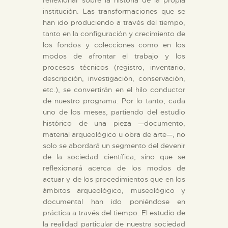
DIDÁCTICA
institución. Las transformaciones que se
han ido produciendo a través del tiempo,
ESPAÑOL
tanto en la configuración y crecimiento de
los fondos y colecciones como en los
modos de afrontar el trabajo y los
PREPARAR LA VISITA
procesos técnicos (registro, inventario,
descripción, investigación, conservación,
etc.), se convertirán en el hilo conductor
ACTIVIDADES
de nuestro programa. Por lo tanto, cada
uno de los meses, partiendo del estudio
█
histórico de una pieza —documento,
material arqueológico u obra de arte—, no
solo se abordará un segmento del devenir
EL MUSEO
de la sociedad científica, sino que se
reflexionará acerca de los modos de
actuar y de los procedimientos que en los
COLECCIONES
ámbitos arqueológico, museológico y
documental han ido poniéndose en
práctica a través del tiempo. El estudio de
DIDÁCTICA
la realidad particular de nuestra sociedad