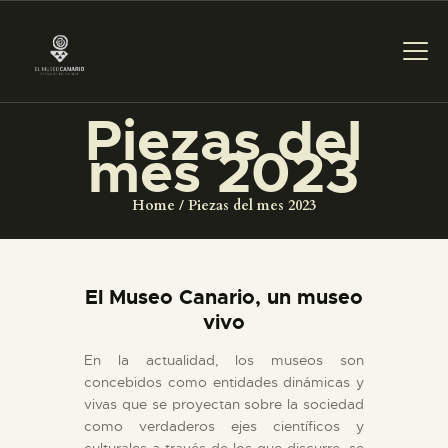
Piezas del
PREPARAR LA VISITA
mes 2023
Home
Piezas del mes 2023
ACTIVIDADES
█
El Museo Canario, un museo
vivo
EL MUSEO
En la actualidad, los museos son
concebidos como entidades dinámicas y
COLECCIONES
vivas que se proyectan sobre la sociedad
como verdaderos ejes científicos y
culturales a través de los que discurre, se