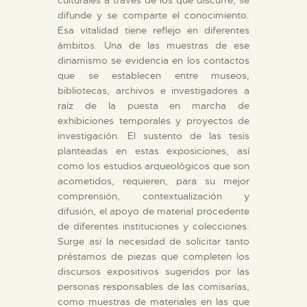
DIDÁCTICA
difunde y se comparte el conocimiento.
Esa vitalidad tiene reflejo en diferentes
ESPAÑOL
ámbitos. Una de las muestras de ese
dinamismo se evidencia en los contactos
que se establecen entre museos,
PREPARAR LA VISITA
bibliotecas, archivos e investigadores a
raíz de la puesta en marcha de
exhibiciones temporales y proyectos de
ACTIVIDADES
investigación. El sustento de las tesis
planteadas en estas exposiciones, así
█
como los estudios arqueológicos que son
acometidos, requieren, para su mejor
comprensión, contextualización y
EL MUSEO
difusión, el apoyo de material procedente
de diferentes instituciones y colecciones.
Surge así la necesidad de solicitar tanto
COLECCIONES
préstamos de piezas que completen los
discursos expositivos sugeridos por las
personas responsables de las comisarías,
DIDÁCTICA
como muestras de materiales en las que