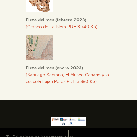
Pieza del mes (febrero 2023)
(Cráneo de La Isleta PDF 3.740 Kb)
Pieza del mes (enero 2023)
(Santiago Santana, El Museo Canario y la
escuela Luján Pérez PDF 3.880 Kb)