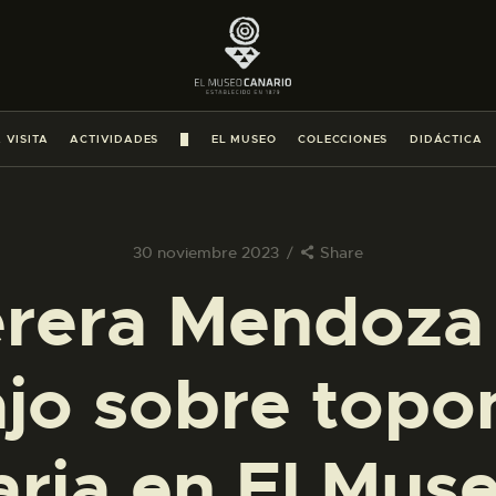
PREPARAR LA VISITA
ACTIVIDADES
 VISITA
ACTIVIDADES
█
EL MUSEO
COLECCIONES
DIDÁCTICA
█
EL MUSEO
30 noviembre 2023
Share
erera Mendoza
COLECCIONES
ajo sobre topo
DIDÁCTICA
ESPAÑOL
ria en El Mus