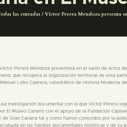
PREPARAR LA VISITA
odas las entradas
Víctor Perera Mendoza presenta su 
ACTIVIDADES
█
EL MUSEO
, Víctor Perera Mendoza presentará en el salón de actos d
naria
, que recupera la organización territorial de esta part
COLECCIONES
r Manuel Lobo Cabrera, catedrático de Historia Moderna de
DIDÁCTICA
fusa investigación documental con la que Víctor Perera log
por El Museo Canario con el apoyo de la Fundación Cajas
ESPAÑOL
e de Gran Canaria tal y como fueron conocidos por la pobla
recabada en las fuentes documentales históricas y de su p