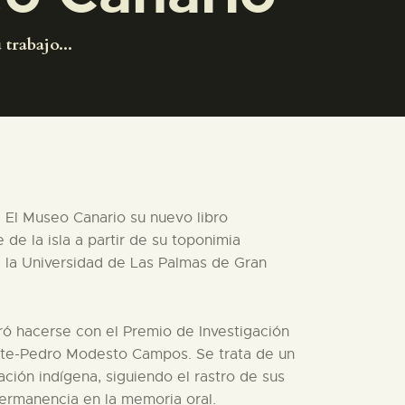
trabajo...
e El Museo Canario su nuevo libro
e de la isla a partir de su toponimia
 la Universidad de Las Palmas de Gran
ró hacerse con el Premio de Investigación
iete-Pedro Modesto Campos. Se trata de un
ción indígena, siguiendo el rastro de sus
ermanencia en la memoria oral.