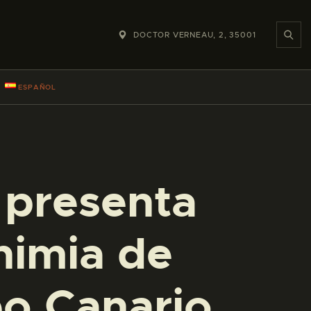
DOCTOR VERNEAU, 2, 35001
ESPAÑOL
 presenta
nimia de
eo Canario