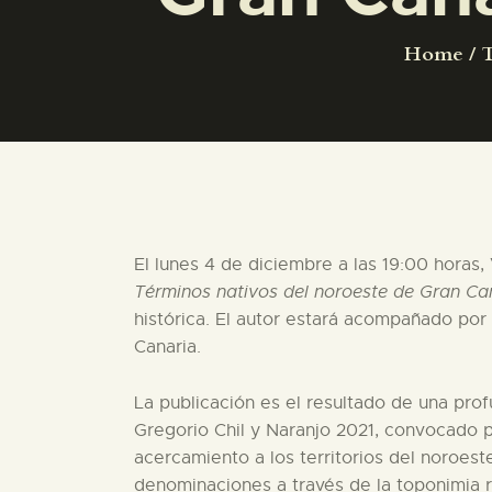
Home
T
El lunes 4 de diciembre a las 19:00 horas
Términos nativos del noroeste de Gran Ca
histórica. El autor estará acompañado po
Canaria.
La publicación es el resultado de una pro
Gregorio Chil y Naranjo 2021, convocado 
acercamiento a los territorios del noroest
denominaciones a través de la toponimia 