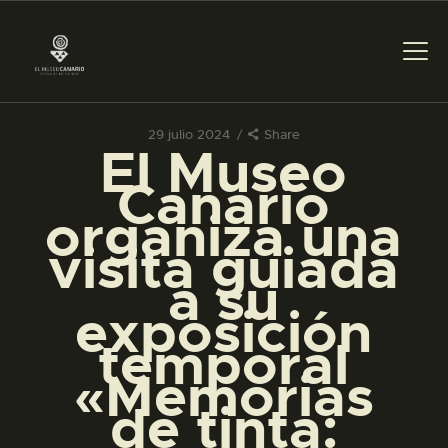
29 julio 2024
Share
PREPARAR LA VISITA
El Museo
Canario
ACTIVIDADES
organiza una
visita guiada
█
a su
exposición
EL MUSEO
temporal
«Memorias
COLECCIONES
de tinta: