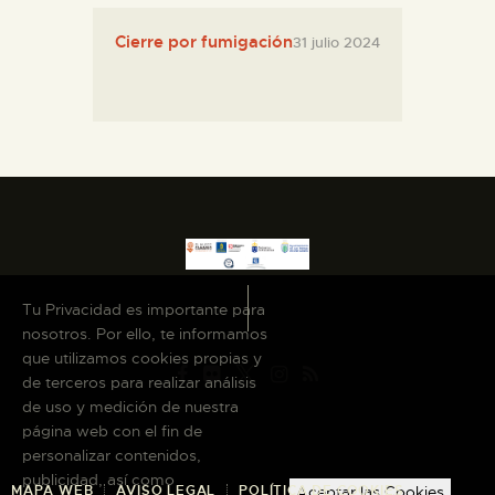
Cierre por fumigación
31 julio 2024
Tu Privacidad es importante para
nosotros. Por ello, te informamos
que utilizamos cookies propias y
de terceros para realizar análisis
de uso y medición de nuestra
página web con el fin de
personalizar contenidos,
publicidad, así como
MAPA WEB
AVISO LEGAL
POLÍTICA DE COOKIES
Aceptar las Cookies