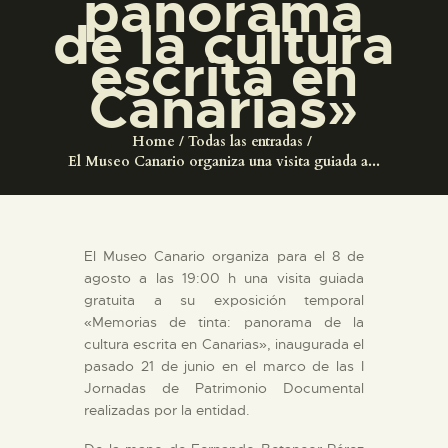
panorama
DIDÁCTICA
de la cultura
escrita en
ESPAÑOL
Canarias»
PREPARAR LA VISITA
Home
Todas las entradas
El Museo Canario organiza una visita guiada a...
ACTIVIDADES
█
El Museo Canario organiza para el 8 de
agosto a las 19:00 h una visita guiada
EL MUSEO
gratuita a su exposición temporal
«Memorias de tinta: panorama de la
cultura escrita en Canarias», inaugurada el
COLECCIONES
pasado 21 de junio en el marco de las I
Jornadas de Patrimonio Documental
realizadas por la entidad.
DIDÁCTICA