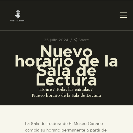
25 julio 2024
Share
PREPARAR LA VISITA
Nuevo
horario de la
ACTIVIDADES
Sala de
Lectura
█
Home
Todas las entradas
Nuevo horario de la Sala de Lectura
EL MUSEO
COLECCIONES
La Sala de Lectura de El Museo Canario
cambia su horario permanente a partir del