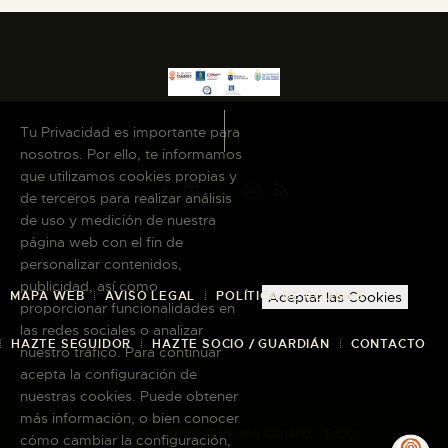
Tu Privacidad es importante para
nosotros. Por ello, te informamos
que utilizamos cookies propias y
de terceros para realizar análisis
de uso y medición de nuestra
página web con el fin de
personalizar contenidos,
publicidad, así como
Aceptar las Cookies
MAPA WEB
AVISO LEGAL
POLÍTICA DE COOKIES
proporcionar funcionalidades en
las redes sociales o analizar
HAZTE SEGUIDOR
HAZTE SOCIO / GUARDIÁN
CONTACTO
nuestro tráfico. Para continuar
acepta la configuración de
nuestras cookies. Puede obtener
más información, o bien conocer
Copyright © 2026 El Museo Canario · Todos
cómo cambiar la configuración,