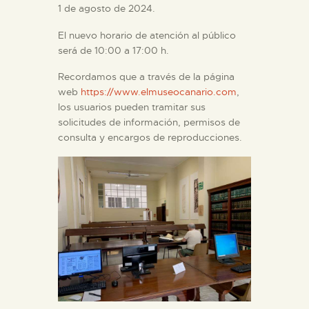
DIDÁCTICA
1 de agosto de 2024.
El nuevo horario de atención al público
ESPAÑOL
será de 10:00 a 17:00 h.
Recordamos que a través de la página
PREPARAR LA VISITA
web
https://www.elmuseocanario.com
,
los usuarios pueden tramitar sus
solicitudes de información, permisos de
ACTIVIDADES
consulta y encargos de reproducciones.
█
EL MUSEO
COLECCIONES
DIDÁCTICA