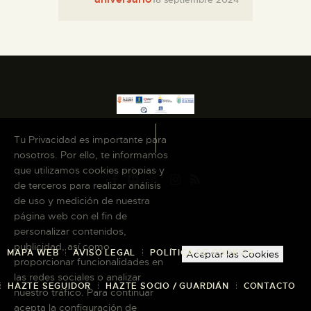
Tu Privacidad es importante para
nosotros. Por ello, te informamos
que utilizamos cookies propias y
de terceros para realizar análisis
de uso y medición de nuestra
página web con el fin de
personalizar contenidos,
publicidad, así como
MAPA WEB
AVISO LEGAL
POLÍTICA DE COOKIES
Aceptar las Cookies
proporcionar funcionalidades en
las redes sociales o analizar
HAZTE SEGUIDOR
HAZTE SOCIO / GUARDIÁN
CONTACTO
nuestro tráfico. Para continuar
acepta la configuración de