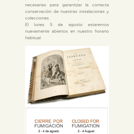
DIDÁCTICA
necesarias para garantizar la correcta
conservación de nuestras instalaciones y
ESPAÑOL
colecciones.
El lunes 5 de agosto estaremos
nuevamente abiertos en nuestro horario
PREPARAR LA VISITA
habitual.
ACTIVIDADES
█
EL MUSEO
COLECCIONES
DIDÁCTICA