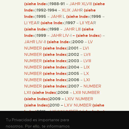
(siehe Inde
x)
1988-91
–
JAHR XLVII
I
(siehe
Inde
x)
1992-1994
–
XLIX JAH
R
(siehe
Inde
x)
1995
–
JAHR
L
(siehe Inde
x)
1996
–
LI YEA
R
(siehe Inde
x)
1997
–
LII YEA
R
(siehe Inde
x)
1998
–
JAHR LII
I
(siehe
Inde
x)
1999
–
JAHR LIV-
I
– (siehe Index
)
–
JAHR LIV-I
I
(siehe Inde
x)
2000
–
LV
NUMBER
(siehe Index
)
2001
–
LVI
NUMBER
(siehe Index
)
2002
–
LVII
NUMBER
(siehe Index
)
2003
–
LVIII
NUMBER
(siehe Index
)
2004
–
LIX
NUMBER
(siehe Index
)
2005
–
LX
NUMBER
(siehe Index
)
2006
–
LXI
NUMBER
(siehe Index
)
2007
–
NUMBER
LXII
(siehe Index
)
2008
–
LXIII NUMBER
(siehe Index)
2009 –
LXIV NUMBER
(siehe Index)
2010 –
LXV NUMBER
(siehe
Index)
2011 –
LXVI NUMBER
(siehe Index)
Tu Privacidad es importante para
nosotros. Por ello, te informamos