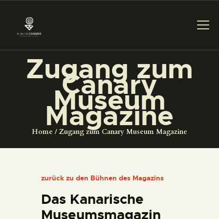
Zugang zum
DAS MUSEUM
Canary
Museum
DIENSTLEISTUNGEN
Magazine
DIGITALE RESSOURCEN
Home
Zugang zum Canary Museum Magazine
DEUTSCH
zurück zu den Bühnen des Magazins
DAS MUSEUM
Das Kanarische
Museumsmagazin