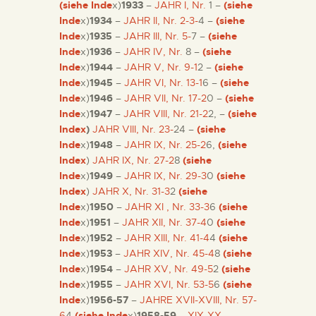
(siehe Inde
x)
1933
–
JAHR I, Nr.
1 –
(siehe
Inde
x)
1934
–
JAHR II, Nr. 2-3-
4 –
(siehe
Inde
x)
1935
–
JAHR III, Nr. 5-
7 –
(siehe
Inde
x)
1936
–
JAHR IV, Nr.
8 –
(siehe
Inde
x)
1944
–
JAHR V, Nr. 9-1
2 –
(siehe
Inde
x)
1945
–
JAHR VI, Nr. 13-1
6 –
(siehe
Inde
x)
1946
–
JAHR VII, Nr. 17-2
0 –
(siehe
Inde
x)
1947
–
JAHR VIII, Nr. 21-2
2, –
(siehe
Index
)
JAHR VIII, Nr. 23-
24 –
(siehe
Inde
x)
1948
–
JAHR IX, Nr. 25-2
6,
(siehe
Index
)
JAHR IX, Nr. 27-2
8
(siehe
Inde
x)
1949
–
JAHR IX, Nr. 29-3
0
(siehe
Index
)
JAHR X, Nr. 31-3
2
(siehe
Inde
x)
1950
–
JAHR XI , Nr. 33-3
6
(siehe
Inde
x)
1951
–
JAHR XII, Nr. 37-4
0
(siehe
Inde
x)
1952
–
JAHR XIII, Nr. 41-4
4
(siehe
Inde
x)
1953
–
JAHR XIV, Nr. 45-4
8
(siehe
Inde
x)
1954
–
JAHR XV, Nr. 49-5
2
(siehe
Inde
x)
1955
–
JAHR XVI, Nr. 53-5
6
(siehe
Inde
x)
1956-57
–
JAHRE XVII-XVIII, Nr. 57-
6
4
(siehe Inde
x)
1958-59
–
XIX-XX