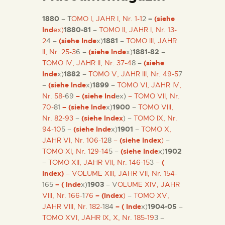
DIENSTLEISTUNGEN
1880
– T
OMO I, JAHR I, Nr. 1-1
2
–
(siehe
DIGITALE RESSOURCEN
Ind
ex)
1880-81
–
TOMO II, JAHR I, Nr. 13-
2
4 –
(siehe Inde
x)
1881
–
TOMO III, JAHR
II, Nr. 25-3
6 –
(siehe Inde
x)
1881-82
–
DEUTSCH
TOMO IV, JAHR II, Nr. 37-4
8 –
(siehe
Inde
x)
1882
–
TOMO V, JAHR III, Nr. 49-5
7
–
(siehe Inde
x)
1899
–
TOMO VI, JAHR IV,
Nr. 58-
69
– (siehe Ind
ex)
– TOMO VII, Nr.
70-
81
– (siehe Inde
x)
1900
–
TOMO VIII,
Nr. 82-93
–
(siehe Index
) –
TOMO IX, Nr.
94-10
5 –
(siehe Inde
x)
1901
–
TOMO X,
JAHR VI, Nr. 106-12
8
–
(siehe Index
)
–
TOMO XI, Nr. 129-14
5 –
(siehe Inde
x)
1902
–
TOMO XII, JAHR VII, Nr. 146-15
3
–
(
Index)
–
VOLUME XIII, JAHR VII, Nr. 154-
165
– ( Inde
x)
1903
– V
OLUME XIV, JAHR
VIII, Nr. 166-
1
76
– (Index
)
–
TOMO XV,
JAHR VIII, Nr. 182-
184
– ( Inde
x)
1904-05
–
TOMO XVI, JAHR IX, X, Nr. 185-19
3 –