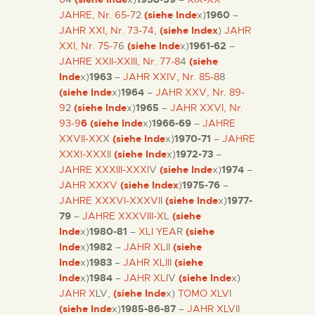
JAHRE, Nr. 65-7
2
(siehe Inde
x)
1960
–
JAHR XXI, Nr. 73-74
,
(siehe Index
)
JAHR
XXI, Nr. 75-7
6
(siehe Inde
x)
1961-62
–
JAHRE XXII-XXIII, Nr. 77-8
4
(siehe
Inde
x)
1963
–
JAHR XXIV, Nr. 85-8
8
(siehe Inde
x)
1964
–
JAHR XXV, Nr. 89-
9
2
(siehe Inde
x)
1965
–
JAHR XXVI, Nr.
93-9
6
(siehe Inde
x)
1966-69
–
JAHRE
XXVII-XX
X
(siehe Inde
x)
1970-71
–
JAHRE
XXXI-XXXI
I
(siehe Inde
x)
1972-73
–
JAHRE XXXIII-XXXI
V
(siehe Inde
x)
1974
–
JAHR XXXV
(siehe Index
)
1975-76
–
JAHRE XXXVI-XXXVI
I
(siehe Inde
x)
1977-
79
–
JAHRE XXXVIII-X
L
(siehe
Inde
x)
1980-81
–
XLI YEA
R
(siehe
Inde
x)
1982
–
JAHR XLI
I
(siehe
Inde
x)
1983
–
JAHR XLII
I
(siehe
Inde
x)
1984
–
JAHR XLI
V
(siehe Inde
x)
JAHR X
LV,
(siehe Inde
x)
TOMO XLV
I
(siehe Inde
x)
1985-86-87
–
JAHR XLVI
I