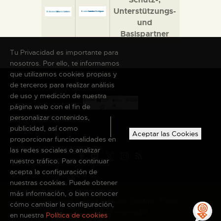
Unterstützungs-
und
Basispartner
Tu Privacidad es importante para
nosotros. Por ello, te informamos
que utilizamos cookies propias y
de terceros para realizar análisis
de uso y medición de nuestra
página web con el fin de
personalizar contenidos,
publicidad, así como
Aceptar las Cookies
proporcionar funcionalidades en
las redes sociales o analizar
nuestro tráfico. Para continuar
acepta la configuración de
nuestras cookies. Puede obtener
más información, o bien conocer
Copyright © 2026 El Museo Canario · Todos
cómo cambiar la configuración,
los derechos reservados
en nuestra
Política de cookies