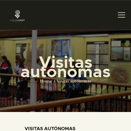
PREPARAR LA VISITA
Visitas
ACTIVIDADES
autónomas
█
Home
Visitas autónomas
EL MUSEO
COLECCIONES
VISITAS AUTÓNOMAS