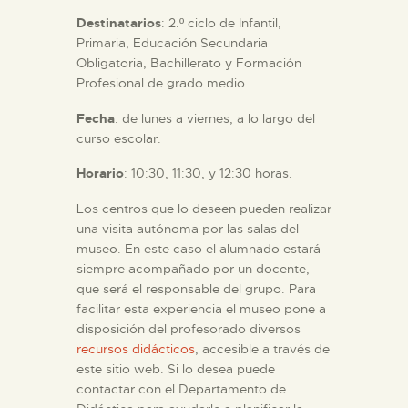
DIDÁCTICA
Destinatarios
: 2.º ciclo de Infantil,
Primaria, Educación Secundaria
ESPAÑOL
Obligatoria, Bachillerato y Formación
Profesional de grado medio.
PREPARAR LA VISITA
Fecha
: de lunes a viernes, a lo largo del
curso escolar.
ACTIVIDADES
Horario
: 10:30, 11:30, y 12:30 horas.
Los centros que lo deseen pueden realizar
█
una visita autónoma por las salas del
museo. En este caso el alumnado estará
siempre acompañado por un docente,
EL MUSEO
que será el responsable del grupo. Para
facilitar esta experiencia el museo pone a
COLECCIONES
disposición del profesorado diversos
recursos didácticos
, accesible a través de
este sitio web. Si lo desea puede
DIDÁCTICA
contactar con el Departamento de