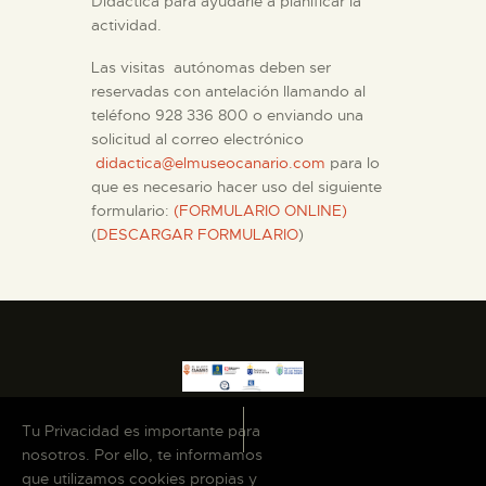
Didáctica para ayudarle a planificar la
actividad.
ESPAÑOL
Las visitas autónomas deben ser
reservadas con antelación llamando al
teléfono 928 336 800 o enviando una
solicitud al correo electrónico
didactica@elmuseocanario.com
para lo
que es necesario hacer uso del siguiente
formulario:
(FORMULARIO ONLINE)
(
DESCARGAR FORMULARIO
)
Tu Privacidad es importante para
nosotros. Por ello, te informamos
que utilizamos cookies propias y