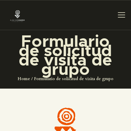
Formulario
PREPARAR LA VISITA
de solicitud
de visita de
ACTIVIDADES
grupo
█
Home
Formulario de solicitud de visita de grupo
EL MUSEO
COLECCIONES