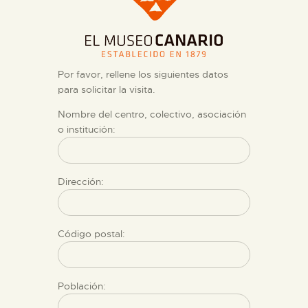
DIDÁCTICA
ESPAÑOL
Por favor, rellene los siguientes datos
PREPARAR LA VISITA
para solicitar la visita.
Nombre del centro, colectivo, asociación
ACTIVIDADES
o institución:
█
Dirección:
EL MUSEO
Código postal:
COLECCIONES
Población:
DIDÁCTICA