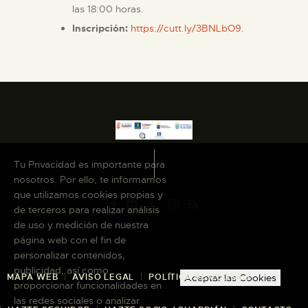
las 18:00 horas.
Inscripción:
https://cutt.ly/3BNLbO9
.
Tu Privacidad es importante para
nosotros. Por ello, te informamos
que utilizamos cookies propias y
de terceros para realizar análisis
de uso y medición de nuestra
página web con el fin de
personalizar contenidos,
publicidad, así como
Aceptar las Cookies
MAPA WEB
AVISO LEGAL
POLÍTICA DE COOKIES
proporcionar funcionalidades en
las redes sociales o analizar