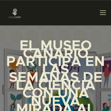
PREPARAR LA VISITA
EL MUSEO
CANARIO
ACTIVIDADES
PARTICIPA EN
LAS
█
SEMANAS DE
LA CIENCIA
EL MUSEO
CON UNA
NUEVA
COLECCIONES
MIRADA AL