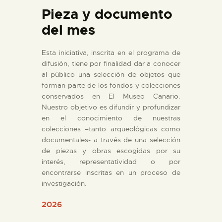
DIDÁCTICA
Pieza y documento
del mes
ESPAÑOL
Esta iniciativa, inscrita en el programa de
PREPARAR LA VISITA
difusión, tiene por finalidad dar a conocer
al público una selección de objetos que
forman parte de los fondos y colecciones
ACTIVIDADES
conservados en El Museo Canario.
Nuestro objetivo es difundir y profundizar
en el conocimiento de nuestras
█
colecciones –tanto arqueológicas como
documentales- a través de una selección
EL MUSEO
de piezas y obras escogidas por su
interés, representatividad o por
encontrarse inscritas en un proceso de
COLECCIONES
investigación.
2026
DIDÁCTICA