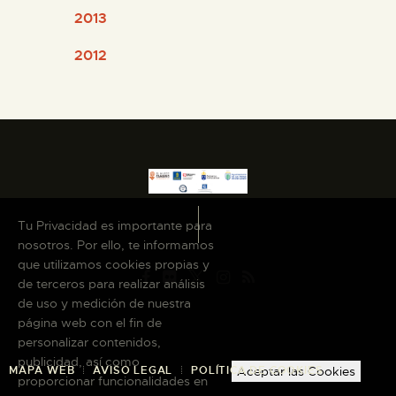
2013
2012
Tu Privacidad es importante para
nosotros. Por ello, te informamos
que utilizamos cookies propias y
de terceros para realizar análisis
de uso y medición de nuestra
página web con el fin de
personalizar contenidos,
publicidad, así como
Aceptar las Cookies
MAPA WEB
AVISO LEGAL
POLÍTICA DE COOKIES
proporcionar funcionalidades en