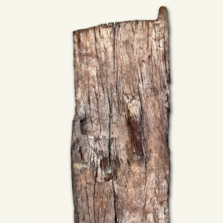
DIDÁCTICA
ESPAÑOL
PREPARAR LA VISITA
ACTIVIDADES
█
EL MUSEO
COLECCIONES
DIDÁCTICA