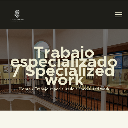
PREPARAR LA VISITA
Trabajo
especializado
ACTIVIDADES
/ Specialized
work
█
Home
Trabajo especializado / Specialized work
EL MUSEO
COLECCIONES