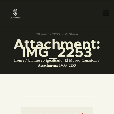
29 marzo 2022
Share
PREPARAR LA VISITA
Attachment:
IMG_2253
ACTIVIDADES
Home
Un museo igualitario: El Museo Canario...
Attachment: IMG_2253
█
EL MUSEO
COLECCIONES