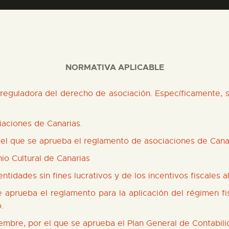
PREPARAR LA VISITA
ACTIVIDADES
NORMATIVA APLICABLE
█
reguladora del derecho de asociación. Específicamente, su
EL MUSEO
iaciones de Canarias.
COLECCIONES
 el que se aprueba el reglamento de asociaciones de Cana
nio Cultural de Canarias
DIDÁCTICA
ntidades sin fines lucrativos y de los incentivos fiscales 
aprueba el reglamento para la aplicación del régimen fisc
ESPAÑOL
.
embre, por el que se aprueba el Plan General de Contabi