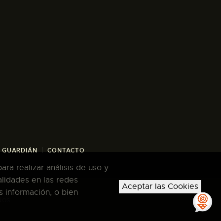
/ GUARDIÁN
CONTACTO
ra realizar análisis de uso y
alidades en las redes
Aceptar las Cookies
s información, o bien
dos