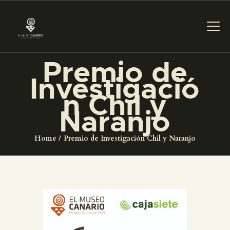
Premio de
PREPARAR LA VISITA
Investigació
n Chil y
ACTIVIDADES
Naranjo
█
Home
Premio de Investigación Chil y Naranjo
EL MUSEO
COLECCIONES