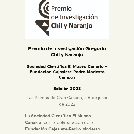
DIDÁCTICA
ESPAÑOL
PREPARAR LA VISITA
Premio de Investigación Gregorio
ACTIVIDADES
Chil y Naranjo
Sociedad Científica El Museo Canario –
█
Fundación Cajasiete-Pedro Modesto
Campos
Edición 2023
EL MUSEO
Las Palmas de Gran Canaria, a 6 de junio
de 2022
COLECCIONES
La
Sociedad Científica El Museo
Canario
, con la colaboración de la
DIDÁCTICA
Fundación Cajasiete-Pedro Modesto