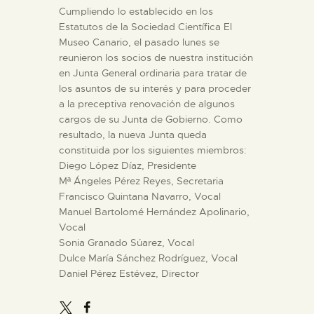
DIDÁCTICA
Cumpliendo lo establecido en los
Estatutos de la Sociedad Científica El
ESPAÑOL
Museo Canario, el pasado lunes se
reunieron los socios de nuestra institución
en Junta General ordinaria para tratar de
PREPARAR LA VISITA
los asuntos de su interés y para proceder
a la preceptiva renovación de algunos
cargos de su Junta de Gobierno. Como
ACTIVIDADES
resultado, la nueva Junta queda
constituida por los siguientes miembros:
Diego López Díaz, Presidente
█
Mª Ángeles Pérez Reyes, Secretaria
Francisco Quintana Navarro, Vocal
EL MUSEO
Manuel Bartolomé Hernández Apolinario,
Vocal
Sonia Granado Súarez, Vocal
COLECCIONES
Dulce María Sánchez Rodríguez, Vocal
Daniel Pérez Estévez, Director
DIDÁCTICA