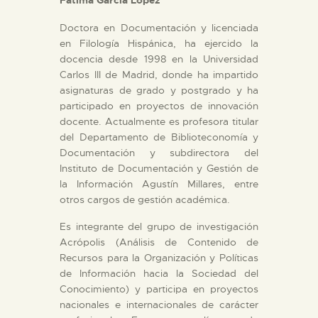
DIDÁCTICA
Doctora en Documentación y licenciada
ESPAÑOL
en Filología Hispánica, ha ejercido la
docencia desde 1998 en la Universidad
Carlos III de Madrid, donde ha impartido
PREPARAR LA VISITA
asignaturas de grado y postgrado y ha
participado en proyectos de innovación
docente. Actualmente es profesora titular
ACTIVIDADES
del Departamento de Biblioteconomía y
Documentación y subdirectora del
Instituto de Documentación y Gestión de
█
la Información Agustín Millares, entre
otros cargos de gestión académica.
EL MUSEO
Es integrante del grupo de investigación
Acrópolis (Análisis de Contenido de
COLECCIONES
Recursos para la Organización y Políticas
de Información hacia la Sociedad del
Conocimiento) y participa en proyectos
DIDÁCTICA
nacionales e internacionales de carácter