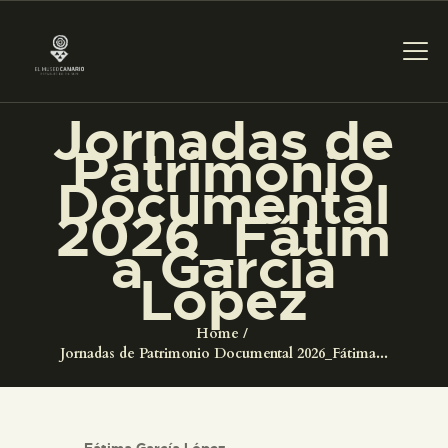
Jornadas de
PREPARAR LA VISITA
Patrimonio
Documental
ACTIVIDADES
2026_Fátim
a García
█
López
EL MUSEO
Home
Jornadas de Patrimonio Documental 2026_Fátima...
COLECCIONES
Fátima García López