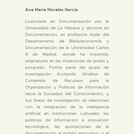
DIDÁCTICA
Ana María Morales García
ESPAÑOL
Licenciada en Documentación por la
Universidad de La Habana y doctora en
Documentación, es profesora titular del
PREPARAR LA VISITA
Departamento de Biblioteconomía y
Documentación de la Universidad Carlos
ACTIVIDADES
III de Madrid, donde ha impartido
asignaturas en las titulaciones de grado y
posgrado. Forma parte del grupo de
█
investigación Acrópolis (Análisis de
Contenido de Recursos para la
Organización y Políticas de Información
EL MUSEO
hacia la Sociedad del Conocimiento), y
sus líneas de investigación se relacionan
con la integración de la inteligencia
COLECCIONES
artificial en instituciones culturales; las
políticas de información e innovación
DIDÁCTICA
tecnológica; las aportaciones de la
documentación al ámbito educativo; o el