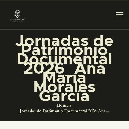
Jornadas de
PREPARAR LA VISITA
Patrimonio
Documental
ACTIVIDADES
2026_Ana
María
█
Morales
García
EL MUSEO
Home
Jornadas de Patrimonio Documental 2026_Ana...
COLECCIONES