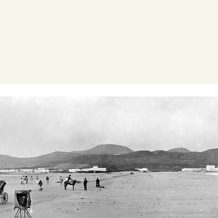
PREPARAR LA VISITA
ACTIVIDADES
█
EL MUSEO
COLECCIONES
DIDÁCTICA
ESPAÑOL