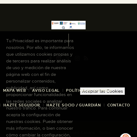
ESPAÑOL
Tu Privacidad es importante para
nosotros. Por ello, te informamos
que utilizamos cookies propias y
de terceros para realizar análisis
de uso y medición de nuestra
página web con el fin de
personalizar contenidos,
publicidad, así como
MAPA WEB
AVISO LEGAL
POLÍTICA DE COOKIES
Aceptar las Cookies
proporcionar funcionalidades en
las redes sociales o analizar
HAZTE SEGUIDOR
HAZTE SOCIO / GUARDIÁN
CONTACTO
nuestro tráfico. Para continuar
acepta la configuración de
nuestras cookies. Puede obtener
más información, o bien conocer
Copyright © 2026 El Museo Canario · Todos
cómo cambiar la configuración,