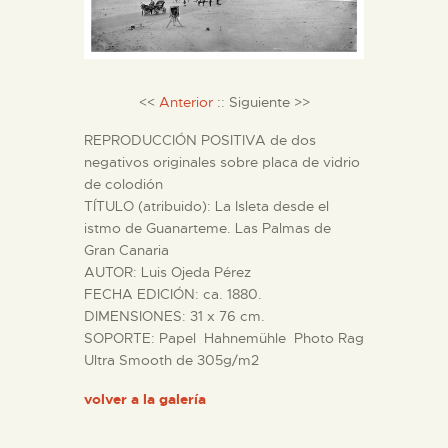
DIDÁCTICA
ESPAÑOL
<<
Anterior
:: Siguiente >>
PREPARAR LA VISITA
REPRODUCCIÓN POSITIVA de dos
negativos originales sobre placa de vidrio
ACTIVIDADES
de colodión
TÍTULO (atribuido): La Isleta desde el
istmo de Guanarteme. Las Palmas de
█
Gran Canaria
AUTOR: Luis Ojeda Pérez
FECHA EDICIÓN: ca. 1880.
EL MUSEO
DIMENSIONES: 31 x 76 cm.
SOPORTE: Papel Hahnemühle Photo Rag
COLECCIONES
Ultra Smooth de 305g/m2
volver a la galería
DIDÁCTICA