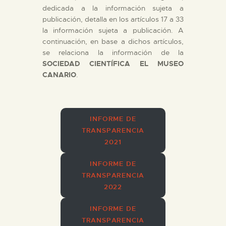
DIDÁCTICA
dedicada a la información sujeta a
publicación, detalla en los artículos 17 a 33
ESPAÑOL
la información sujeta a publicación. A
continuación, en base a dichos artículos,
se relaciona la información de la
PREPARAR LA VISITA
SOCIEDAD CIENTÍFICA EL MUSEO
CANARIO
.
ACTIVIDADES
INFORME DE
█
TRANSPARENCIA
2021
EL MUSEO
INFORME DE
TRANSPARENCIA
COLECCIONES
2022
INFORME DE
DIDÁCTICA
TRANSPARENCIA