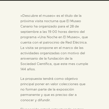
DIDÁCTICA
ESPAÑOL
«Descubre el museo» es el título de la
próxima visita nocturna que El Museo
Canario ha organizado para el 28 de
PREPARAR LA VISITA
septiembre a las 19:00 horas dentro del
programa «Una Noche en El Museo», que
cuenta con el patrocinio de Red Eléctrica.
ACTIVIDADES
La visita se propone en el marco de las
actividades organizadas con motivo del
█
aniversario de la fundación de la
Sociedad Científica, que este mes cumple
144 años.
EL MUSEO
La propuesta tendrá como objetivo
principal poner en valor colecciones que
COLECCIONES
no forman parte de la exposición
permanente y que es preciso dar a
conocer y difundir.
DIDÁCTICA