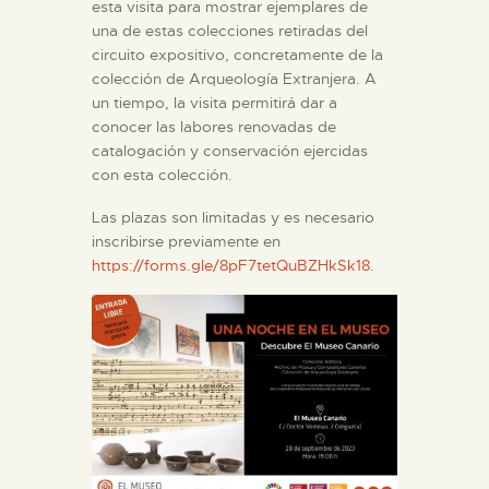
esta visita para mostrar ejemplares de
una de estas colecciones retiradas del
circuito expositivo, concretamente de la
colección de Arqueología Extranjera. A
un tiempo, la visita permitirá dar a
conocer las labores renovadas de
catalogación y conservación ejercidas
con esta colección.
Las plazas son limitadas y es necesario
inscribirse previamente en
https://forms.gle/8pF7tetQuBZHkSk18
.