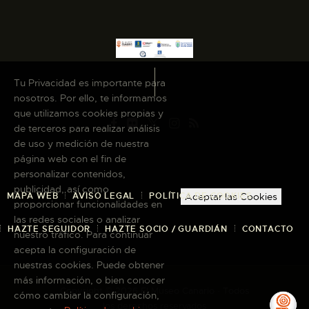
Tu Privacidad es importante para
nosotros. Por ello, te informamos
que utilizamos cookies propias y
de terceros para realizar análisis
de uso y medición de nuestra
página web con el fin de
personalizar contenidos,
publicidad, así como
Aceptar las Cookies
MAPA WEB
AVISO LEGAL
POLÍTICA DE COOKIES
proporcionar funcionalidades en
las redes sociales o analizar
HAZTE SEGUIDOR
HAZTE SOCIO / GUARDIÁN
CONTACTO
nuestro tráfico. Para continuar
acepta la configuración de
nuestras cookies. Puede obtener
más información, o bien conocer
Copyright © 2026 El Museo Canario · Todos
cómo cambiar la configuración,
los derechos reservados