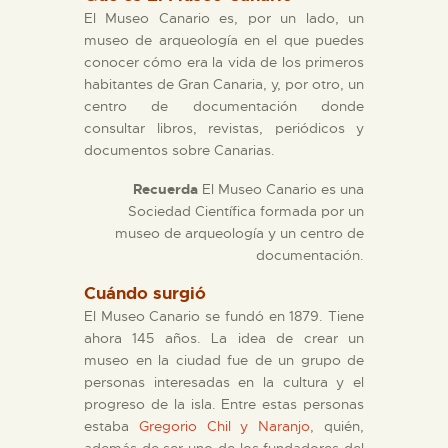
DIDÁCTICA
El Museo Canario es, por un lado, un
museo de arqueología en el que puedes
ESPAÑOL
conocer cómo era la vida de los primeros
habitantes de Gran Canaria, y, por otro, un
centro de documentación donde
PREPARAR LA VISITA
consultar libros, revistas, periódicos y
documentos sobre Canarias.
ACTIVIDADES
Recuerda
El Museo Canario es una
Sociedad Científica formada por un
museo de arqueología y un centro de
█
documentación.
Cuándo surgió
EL MUSEO
El Museo Canario se fundó en 1879. Tiene
ahora 145 años. La idea de crear un
COLECCIONES
museo en la ciudad fue de un grupo de
personas interesadas en la cultura y el
progreso de la isla. Entre estas personas
DIDÁCTICA
estaba
Gregorio Chil y Naranjo
, quién,
además de ser uno de los fundadores del