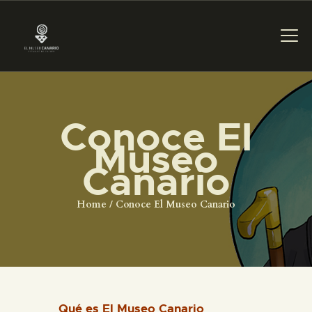
PREPARAR LA VISITA
Conoce El
Museo
ACTIVIDADES
Canario
█
Home
Conoce El Museo Canario
EL MUSEO
COLECCIONES
Qué es El Museo Canario