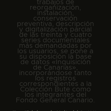
DIDÁCTICA
trabajos de
reorganización,
instalación,
ESPAÑOL
conservación
preventiva, descripción
y digitalización parcial
PREPARAR LA VISITA
de las treinta y cuatro
series documentales
más demandadas por
ACTIVIDADES
los usuarios, se pone a
su disposición la base
█
de datos «Inquisición
de Canarias»,
incorporándose tanto
EL MUSEO
los registros
correspondientes a la
Colección Bute como
COLECCIONES
los integrantes del
Fondo General Canario.
DIDÁCTICA