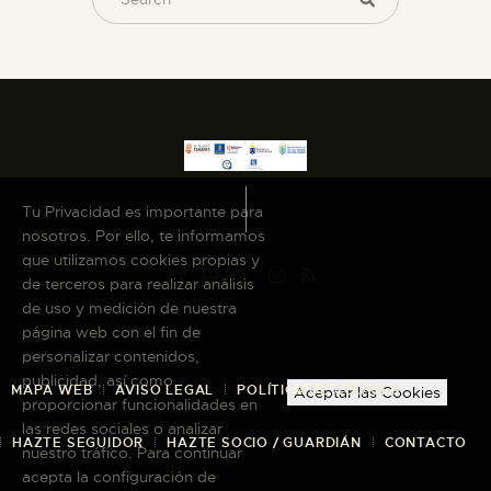
Tu Privacidad es importante para
nosotros. Por ello, te informamos
que utilizamos cookies propias y
de terceros para realizar análisis
de uso y medición de nuestra
página web con el fin de
personalizar contenidos,
publicidad, así como
MAPA WEB
AVISO LEGAL
POLÍTICA DE COOKIES
Aceptar las Cookies
proporcionar funcionalidades en
las redes sociales o analizar
HAZTE SEGUIDOR
HAZTE SOCIO / GUARDIÁN
CONTACTO
nuestro tráfico. Para continuar
acepta la configuración de