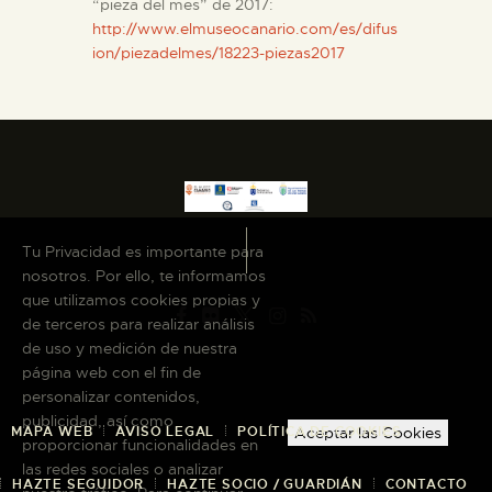
“pieza del mes” de 2017:
http://www.elmuseocanario.com/es/difus
ion/piezadelmes/18223-piezas2017
Tu Privacidad es importante para
nosotros. Por ello, te informamos
que utilizamos cookies propias y
de terceros para realizar análisis
de uso y medición de nuestra
página web con el fin de
personalizar contenidos,
publicidad, así como
Aceptar las Cookies
MAPA WEB
AVISO LEGAL
POLÍTICA DE COOKIES
proporcionar funcionalidades en
las redes sociales o analizar
HAZTE SEGUIDOR
HAZTE SOCIO / GUARDIÁN
CONTACTO