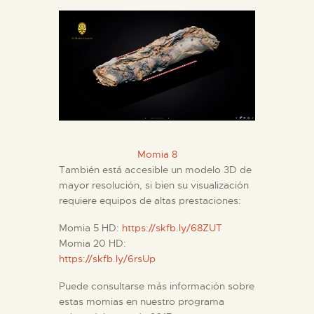
Momia 8
También está accesible un modelo 3D de
mayor resolución, si bien su visualización
requiere equipos de altas prestaciones:
Momia 5 HD:
https://skfb.ly/68ZUT
Momia 20 HD:
https://skfb.ly/6rsUp
Puede consultarse más información sobre
estas momias en nuestro programa