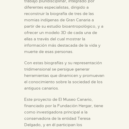
DIDÁCTICA
trabajo pluridisciplinar, integrado por
diferentes especialistas, dirigido a
reconstruir la biografía de tres de las
ESPAÑOL
momias indígenas de Gran Canaria a
partir de su estudio bioantropológico, y a
ofrecer un modelo 3D de cada una de
PREPARAR LA VISITA
ellas a través del cual mostrar la
información más destacada de la vida y
ACTIVIDADES
muerte de esas personas.
Con estas biografías y su representación
█
tridimensional se persigue generar
herramientas que dinamicen y promuevan
el conocimiento sobre la sociedad de los
EL MUSEO
antiguos canarios.
Este proyecto de El Museo Canario,
COLECCIONES
financiado por la Fundación Hergar, tiene
como investigadora principal a la
conservadora de la entidad Teresa
DIDÁCTICA
Delgado, y en él participan los