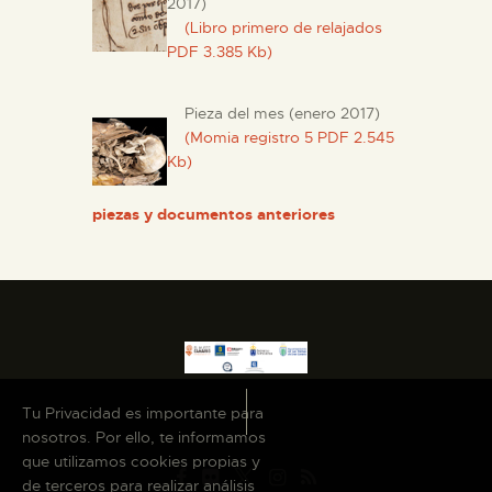
2017)
(Libro primero de relajados
PDF 3.385 Kb)
Pieza del mes (enero 2017)
(Momia registro 5 PDF 2.545
Kb)
piezas y documentos anteriores
Tu Privacidad es importante para
nosotros. Por ello, te informamos
que utilizamos cookies propias y
de terceros para realizar análisis