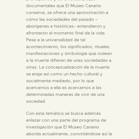
DIDÁCTICA
documentales que El Museo Canario
conserva, se ofrece una aproximación a
ESPAÑOL
cómo las sociedades del pasado –
aborígenes e históricas– entendieron y
afrontaron el momento final de la vida.
PREPARAR LA VISITA
Pese a la universalidad de tal
acontecimiento, los significados, rituales,
manifestaciones y simbología que rodean
ACTIVIDADES
a la muerte difieren de unas sociedades a
otras. La conceptualización de la muerte
se erige así como un hecho cultural y
█
socialmente mediado, por lo que
acercarnos a ella es acercarnos a las
EL MUSEO
determinadas maneras de vivir de una
sociedad.
COLECCIONES
Con esta temática se busca además
enlazar con una parte del programa de
investigación que El Museo Canario
DIDÁCTICA
aborda actualmente, convirtiéndose así la