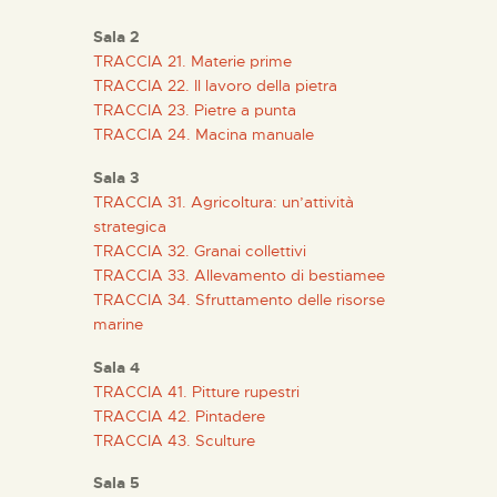
DIDÁCTICA
Sala 2
TRACCIA 21. Materie prime
ESPAÑOL
TRACCIA 22. Il lavoro della pietra
TRACCIA 23. Pietre a punta
PREPARAR LA VISITA
TRACCIA 24. Macina manuale
Sala 3
ACTIVIDADES
TRACCIA 31. Agricoltura: un’attività
strategica
TRACCIA 32. Granai collettivi
█
TRACCIA 33. Allevamento di bestiamee
TRACCIA 34. Sfruttamento delle risorse
marine
EL MUSEO
Sala 4
TRACCIA 41. Pitture rupestri
COLECCIONES
TRACCIA 42. Pintadere
TRACCIA 43. Sculture
DIDÁCTICA
Sala 5