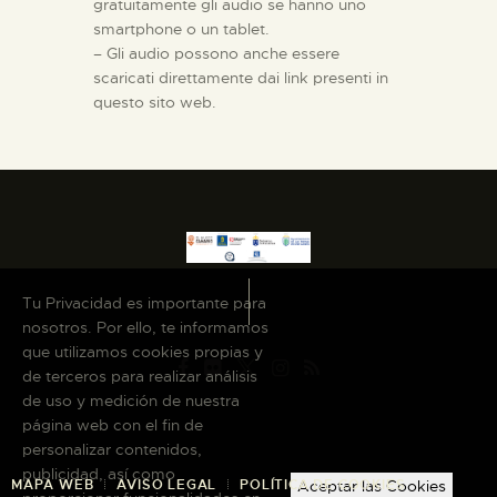
gratuitamente gli audio se hanno uno
smartphone o un tablet.
– Gli audio possono anche essere
scaricati direttamente dai link presenti in
questo sito web.
Tu Privacidad es importante para
nosotros. Por ello, te informamos
que utilizamos cookies propias y
de terceros para realizar análisis
de uso y medición de nuestra
página web con el fin de
personalizar contenidos,
publicidad, así como
Aceptar las Cookies
MAPA WEB
AVISO LEGAL
POLÍTICA DE COOKIES