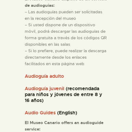
DIDÁCTICA
de audioguías:
– Las audioguías pueden ser solicitadas
ESPAÑOL
en la recepción del museo
– Si usted dispone de un dispositivo
móvil, podrá descargar las audioguías de
PREPARAR LA VISITA
forma gratuita a través de los códigos QR
disponibles en las salas
– Si lo prefiere, puede realizar la descarga
ACTIVIDADES
directamente desde los enlaces
facilitados en esta página web
█
Audioguía adulto
EL MUSEO
Audioguía juvenil
(recomendada
para niños y jóvenes de entre 8 y
16 años)
COLECCIONES
Audio Guides
(English)
El Museo Canario offers an audioguide
DIDÁCTICA
service: