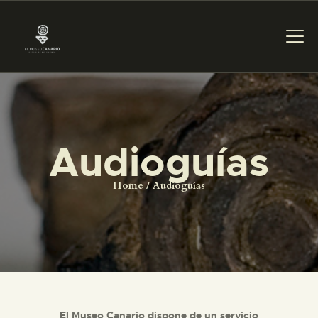
PREPARAR LA VISITA
Audioguías
ACTIVIDADES
Home
Audioguías
█
EL MUSEO
COLECCIONES
El Museo Canario dispone de un servicio