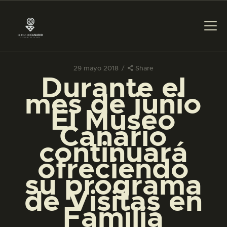
29 mayo 2018
Share
PREPARAR LA VISITA
Durante el
mes de junio
ACTIVIDADES
El Museo
Canario
█
continuará
ofreciendo
EL MUSEO
su programa
de Visitas en
COLECCIONES
Familia