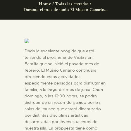
DIDÁCTICA
Home
Todas las entradas
Durante el mes de junio El Museo Canario...
ESPAÑOL
PREPARAR LA VISITA
Dada la excelente acogida que está
ACTIVIDADES
teniendo el programa de Visitas en
Familia que se inició el pasado mes de
█
febrero, El Museo Canario continuará
ofreciendo estas actividades,
especialmente pensadas para disfrutar en
EL MUSEO
familia, a lo largo del mes de junio. Cada
domingo, a las 12:00 horas, se podrá
disfrutar de un recorrido guiado por las
COLECCIONES
salas del museo que estará dinamizado
por distintas disciplinas artísticas
desarrolladas por jóvenes talentos de
DIDÁCTICA
nuestra isla. La propuesta tiene como