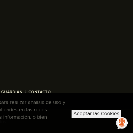
/ GUARDIÁN
CONTACTO
ra realizar análisis de uso y
alidades en las redes
Aceptar las Cookies
s información, o bien
dos