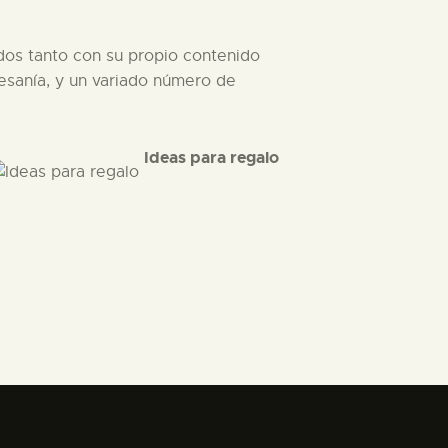
ados tanto con su propio contenido
esanía, y un variado número de
Ideas para regalo