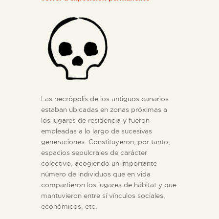
DIDÁCTICA
ESPAÑOL
PREPARAR LA VISITA
ACTIVIDADES
Las necrópolis de los antiguos canarios
estaban ubicadas en zonas próximas a
█
los lugares de residencia y fueron
empleadas a lo largo de sucesivas
generaciones. Constituyeron, por tanto,
EL MUSEO
espacios sepulcrales de carácter
colectivo, acogiendo un importante
número de individuos que en vida
COLECCIONES
compartieron los lugares de hábitat y que
mantuvieron entre sí vínculos sociales,
DIDÁCTICA
económicos, etc.