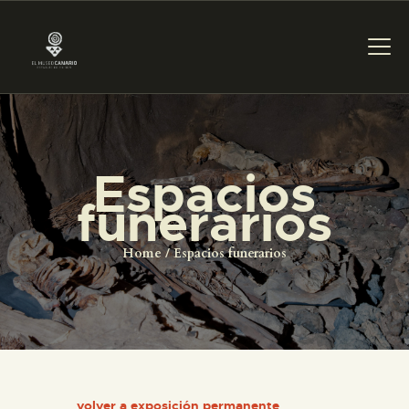
PREPARAR LA VISITA
Espacios
ACTIVIDADES
funerarios
█
Home
Espacios funerarios
EL MUSEO
COLECCIONES
volver a exposición permanente