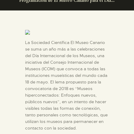
DIDÁCTICA
Programación de El Museo Canario para el Día...
ESPAÑOL
PREPARAR LA VISITA
La Sociedad Científica El Museo Canario
se suma un año más a las celebraciones
ACTIVIDADES
del Día Internacional de los Museos, una
iniciativa del Consejo Internacional de
Museos (ICOM) que convoca a todas las
█
instituciones museísticas del mundo cada
18 de mayo. El lema propuesto para la
convocatoria de 2018 es “Museos
EL MUSEO
hiperconectados: Enfoques nuevos,
públicos nuevos”, en un intento de hacer
COLECCIONES
visibles todas las formas de conexión,
tanto personales como tecnológicas, que
utilizan los museos para permanecer en
DIDÁCTICA
contacto con la sociedad.