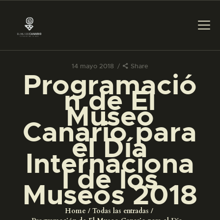
14 mayo 2018
Share
PREPARAR LA VISITA
Programació
n de El
ACTIVIDADES
Museo
Canario para
█
el Día
Internaciona
EL MUSEO
l de los
Museos 2018
COLECCIONES
Home
Todas las entradas