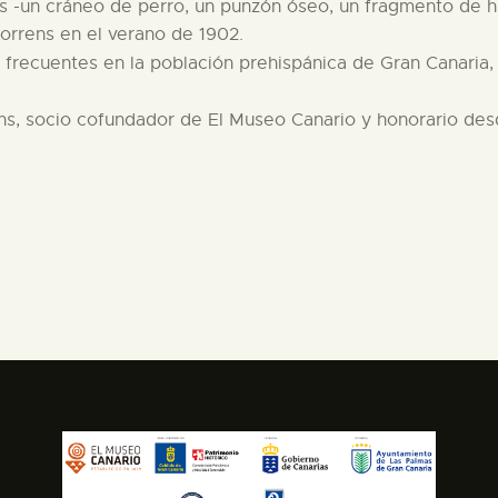
s -un cráneo de perro, un punzón óseo, un fragmento de hu
orrens en el verano de 1902.
 frecuentes en la población prehispánica de Gran Canaria, 
ns, socio cofundador de El Museo Canario y honorario de