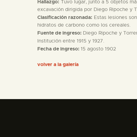
Hallazgo:
Tuvo lugar, junto a 5 objetos má
excavación dirigida por Diego Ripoche y T
Clasificación razonada:
Estas lesiones son
hidratos de carbono como los cereales.
Fuente de ingreso:
Diego Ripoche y Torre
Institución entre 1915 y 1927.
Fecha de ingreso:
15 agosto 1902
volver a la galería