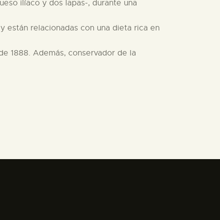
eso ilíaco y dos lapas-, durante una
y están relacionadas con una dieta rica en
sde 1888. Además, conservador de la