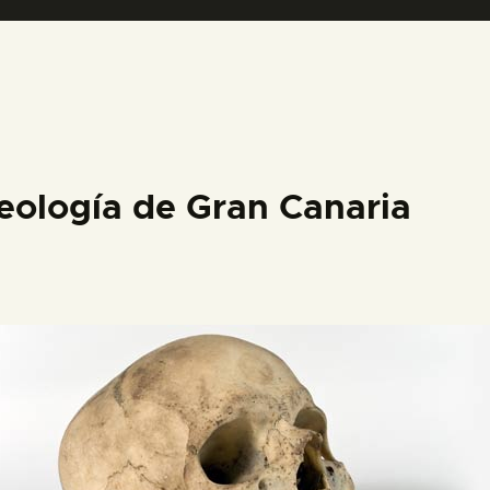
PREPARAR LA VISITA
ACTIVIDADES
█
eología de Gran Canaria
EL MUSEO
COLECCIONES
DIDÁCTICA
ESPAÑOL