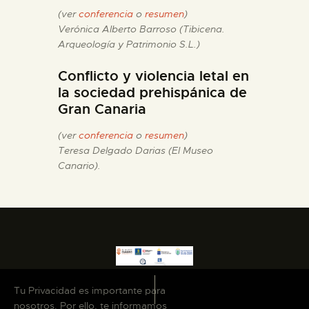
(ver
conferencia
o
resumen
)
Verónica Alberto Barroso (Tibicena.
Arqueología y Patrimonio S.L.)
Conflicto y violencia letal en
la sociedad prehispánica de
Gran Canaria
(ver
conferencia
o
resumen
)
Teresa Delgado Darias (El Museo
Canario).
Tu Privacidad es importante para
nosotros. Por ello, te informamos