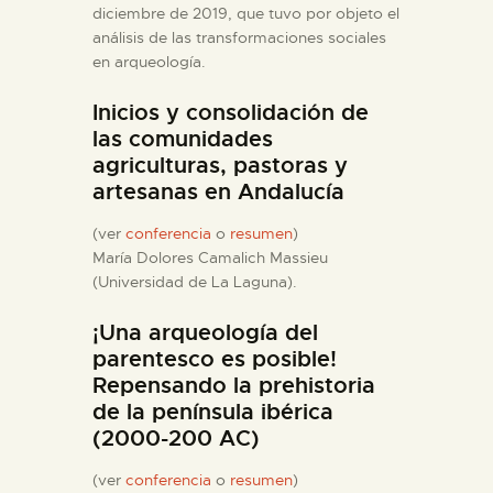
DIDÁCTICA
diciembre de 2019, que tuvo por objeto el
análisis de las transformaciones sociales
en arqueología.
ESPAÑOL
Inicios y consolidación de
PREPARAR LA VISITA
las comunidades
agriculturas, pastoras y
artesanas en Andalucía
ACTIVIDADES
(ver
conferencia
o
resumen
)
María Dolores Camalich Massieu
█
(Universidad de La Laguna).
EL MUSEO
¡Una arqueología del
parentesco es posible!
Repensando la prehistoria
COLECCIONES
de la península ibérica
(2000-200 AC)
DIDÁCTICA
(ver
conferencia
o
resumen
)